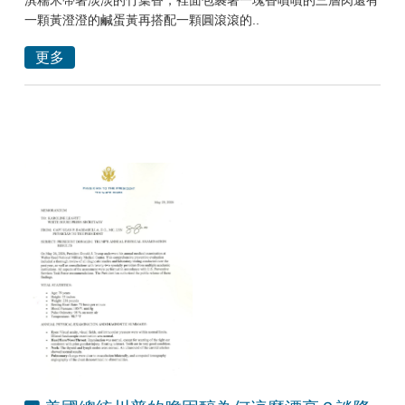
淇糯米帶著淡淡的竹葉香，裡面包裹著一塊香噴噴的三層肉還有
一顆黃澄澄的鹹蛋黃再搭配一顆圓滾滾的..
更多