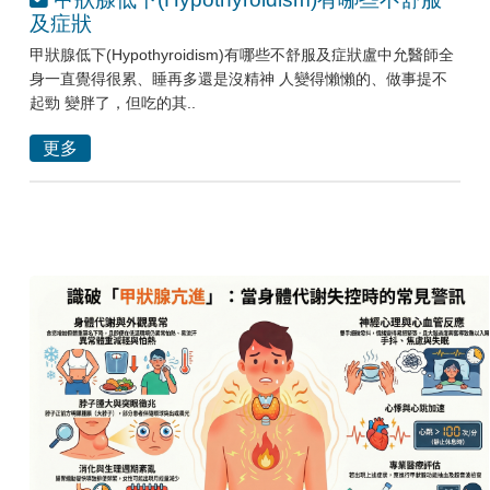
及症狀
甲狀腺低下(Hypothyroidism)有哪些不舒服及症狀盧中允醫師全
身一直覺得很累、睡再多還是沒精神 人變得懶懶的、做事提不
起勁 變胖了，但吃的其..
更多