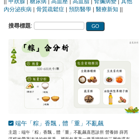
||
甲狀腺
|
糖尿病
|
高血壓
|
高血脂
|
腎臟病變
|
其他
內分泌疾病
|
骨質疏鬆症
|
預防醫學
|
醫療新知
||
搜尋標題
:
端午「粽」香飄，體「重」不亂飆
主題：端午「粽」香飄，體「重」不亂飆喜恩診所 營養師 薛芮