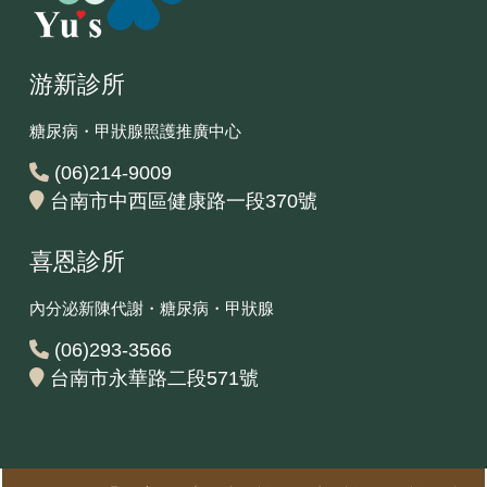
游新診所
糖尿病・甲狀腺照護推廣中心
(06)214-9009
台南市中西區健康路一段370號
喜恩診所
內分泌新陳代謝・糖尿病・甲狀腺
(06)293-3566
台南市永華路二段571號‎