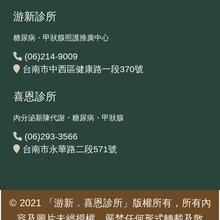
游新診所
糖尿病・甲狀腺照護推廣中心
(06)214-9009
台南市中西區健康路一段370號
喜恩診所
內分泌新陳代謝・糖尿病・甲狀腺
(06)293-3566
台南市永華路二段571號‎
© 2021 「游新．喜恩診所」版權所有，所有內
容及圖片未經授權，嚴禁任何形式轉載及散