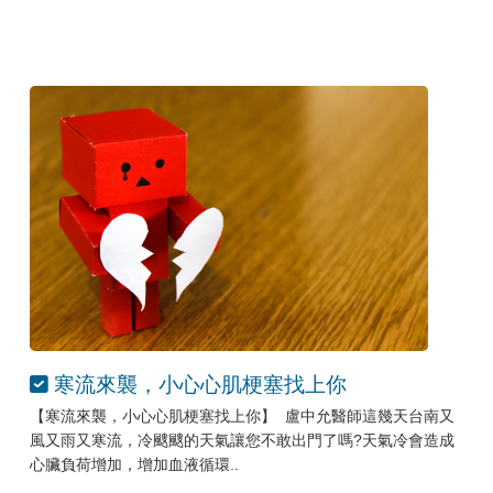
寒流來襲，小心心肌梗塞找上你
【寒流來襲，小心心肌梗塞找上你】 盧中允醫師這幾天台南又
風又雨又寒流，冷颼颼的天氣讓您不敢出門了嗎?天氣冷會造成
心臟負荷增加，增加血液循環..