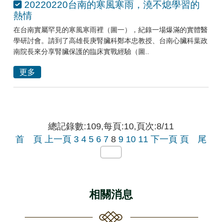
20220220台南的寒風寒雨，澆不熄學習的
熱情
在台南實屬罕見的寒風寒雨裡（圖一），紀錄一場爆滿的實體醫
學研討會。請到了高雄長庚腎臟科鄭本忠教授、台南心臟科葉政
南院長來分享腎臟保護的臨床實戰經驗（圖..
更多
總記錄數:109,每頁:10,頁次:8/11
首 頁
上一頁
3
4
5
6
7
8
9
10
11
下一頁
頁 尾
相關消息