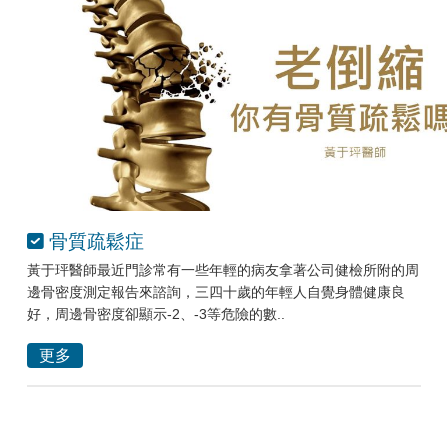
骨質疏鬆症
黃于玶醫師最近門診常有一些年輕的病友拿著公司健檢所附的周
邊骨密度測定報告來諮詢，三四十歲的年輕人自覺身體健康良
好，周邊骨密度卻顯示-2、-3等危險的數..
更多