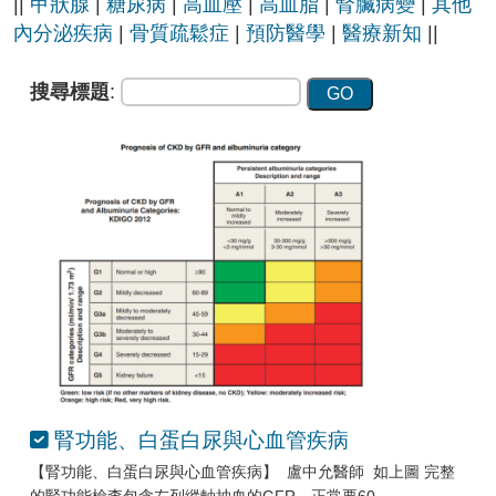
||
甲狀腺
|
糖尿病
|
高血壓
|
高血脂
|
腎臟病變
|
其他
內分泌疾病
|
骨質疏鬆症
|
預防醫學
|
醫療新知
||
搜尋標題
:
腎功能、白蛋白尿與心血管疾病
【腎功能、白蛋白尿與心血管疾病】 盧中允醫師 如上圖 完整