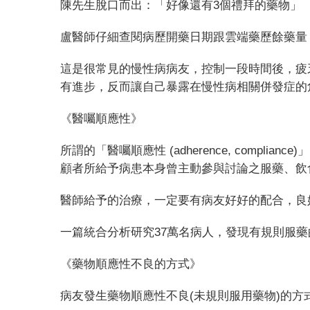
陳先生脫口而出：「好像還有
3
個禮拜的藥物」
盧醫師仔細查閱病歷開藥日期跟雲端藥歷餘藥量
這是很常見的慢性病病友，控制一段時間後，疲
有進步，反而讓自己暴露在慢性病相關併發症的
《醫囑順應性》
所謂的「醫囑順應性
(adherence, compliance)
」
顧者所給予病患本身曾主動參與討論之服藥、飲
醫師給予的治療，一定要有病友好好的配合，良
一篇統合分析研究
37
萬名病人，發現有規則服藥
《藥物順應性不良的方式》
病友發生藥物順應性不良
(
未規則服用藥物
)
的方