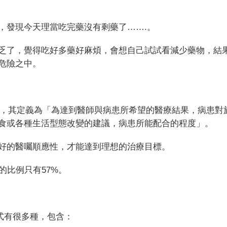
，發現今天理當吃完藥沒有剩藥了
…….
。
乏了，覺得吃好多藥好麻煩，會想自己試試看減少藥物，結
危險之中。
，其定義為「為達到醫師與病患所希望的醫療結果，病患對
食或各種生活型態改變的建議，病患所能配合的程度」。
好的醫囑順應性，才能達到理想的治療目標。
的比例只有
57%
。
式有很多種，包含：