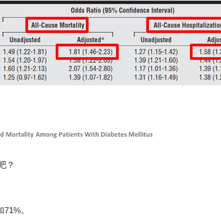
吧？
加
71%
。