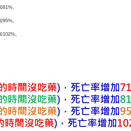
加
81%
。
加
95%
。
加
102
%
。