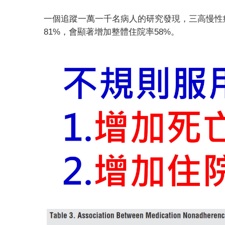
一個追蹤一萬一千名病人的研究發現，三高慢性
81%
，會顯著增加整體住院率
58%
。