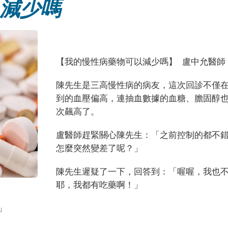
減少嗎
【我的慢性病藥物可以減少嗎】
盧中允醫師
陳先生是三高慢性病的病友，這次回診不僅
到的血壓偏高，連抽血數據的血糖、膽固醇
次飆高了。
盧醫師趕緊關心陳先生：「之前控制的都不
怎麼突然變差了呢？」
陳先生遲疑了一下，回答到：「喔喔，我也
耶，我都有吃藥啊！」
」