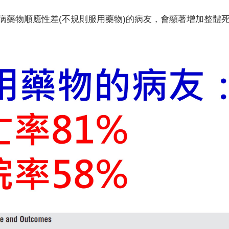
病藥物順應性差
(
不規則服用藥物
)
的病友，會顯著增加整體