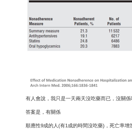
有人會說，我只是一天兩天沒吃藥而已，沒關係
答案是，有關係
順應性
9
成的人
(
有
1
成的時間沒吃藥
)
，死亡率增