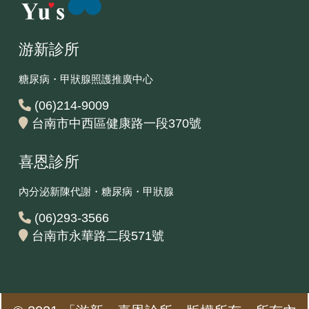
游新診所
糖尿病・甲狀腺照護推廣中心
(06)214-9009
台南市中西區健康路一段370號
喜恩診所
內分泌新陳代謝・糖尿病・甲狀腺
(06)293-3566
台南市永華路二段571號‎