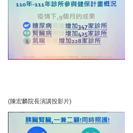
(陳宏麟院長演講投影片
)