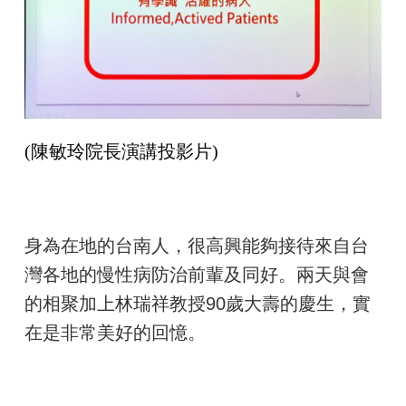
(
陳敏玲
院長演講投影片)
身為在地的台南人，很高興能夠接待來自台
灣各地的慢性病防治前輩及同好。兩天與會
的相聚加上林瑞祥教授90歲大壽的慶生，實
在是非常美好的回憶。