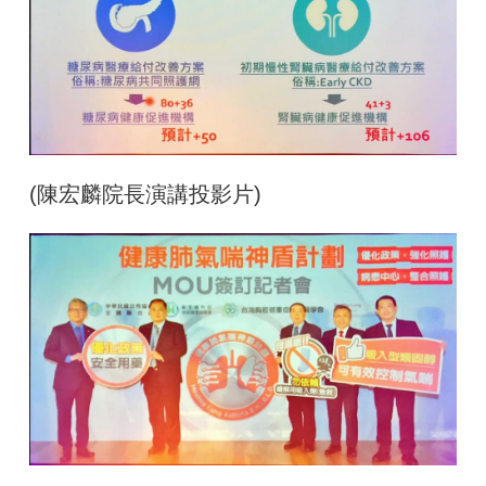
(陳宏麟院長演講投影片
)