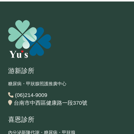
游新診所
糖尿病・甲狀腺照護推廣中心
(06)214-9009
台南市中西區健康路一段370號
喜恩診所
內分泌新陳代謝・糖尿病・甲狀腺