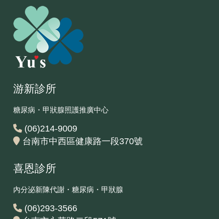
游新診所
糖尿病・甲狀腺照護推廣中心
(06)214-9009
台南市中西區健康路一段370號
喜恩診所
內分泌新陳代謝・糖尿病・甲狀腺
(06)293-3566