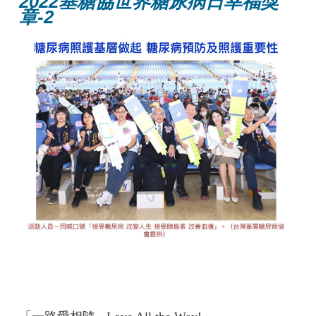
2022基糖協世界糖尿病日幸福獎
章-2