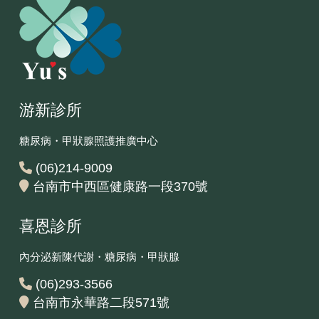
游新診所
糖尿病・甲狀腺照護推廣中心
(06)214-9009
台南市中西區健康路一段370號
喜恩診所
內分泌新陳代謝・糖尿病・甲狀腺
(06)293-3566
台南市永華路二段571號‎