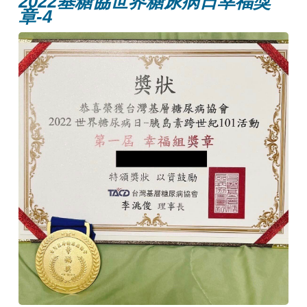
2022基糖協世界糖尿病日幸福獎
章-4