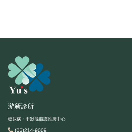
游新診所
糖尿病・甲狀腺照護推廣中心
(06)214-9009