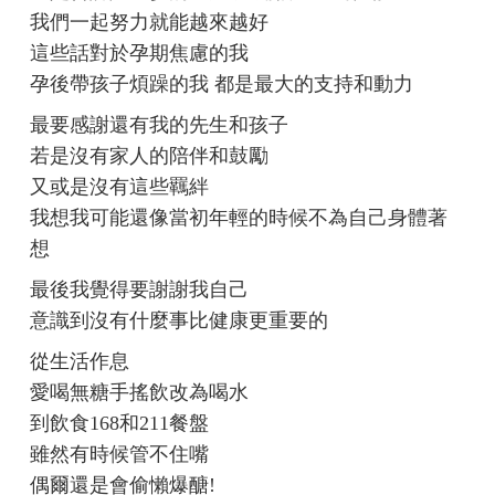
我們一起努力就能越來越好
這些話對於孕期焦慮的我
孕後帶孩子煩躁的我 都是最大的支持和動力
最要感謝還有我的先生和孩子
若是沒有家人的陪伴和鼓勵
又或是沒有這些羈絆
我想我可能還像當初年輕的時候不為自己身體著
想
最後我覺得要謝謝我自己
意識到沒有什麼事比健康更重要的
從生活作息
愛喝無糖手搖飲改為喝水
到飲食168和211餐盤
雖然有時候管不住嘴
偶爾還是會偷懶爆醣!