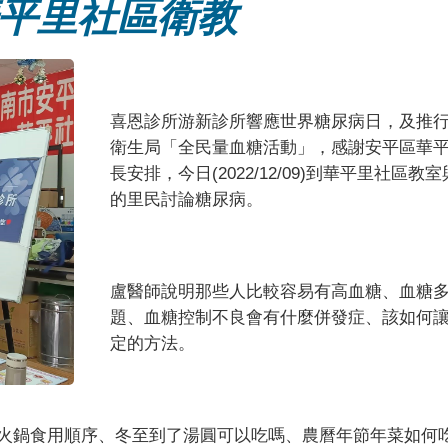
區華平里社區衛教
喜恩診所游新診所響應世界糖尿病日，及推
衛生局「全民量血糖活動」，感謝安平區華
長安排，今日
(2022/12/09)
到華平里社區教室
的里民討論糖尿病。
盧醫師說明那些人比較容易有高血糖、血糖
題、血糖控制不良會有什麼併發症、該如何
定的方法。
火鍋食用順序、冬至到了湯圓可以吃嗎、農曆年節年菜如何