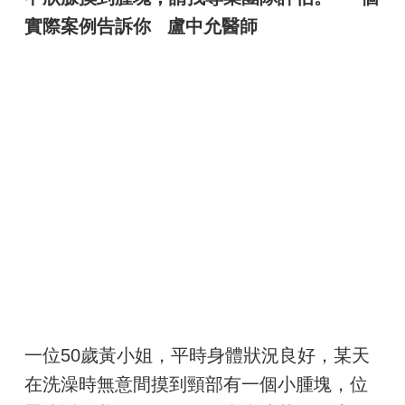
實際案例告訴你 盧中允醫師
一位50歲黃小姐，平時身體狀況良好，某天
在洗澡時無意間摸到頸部有一個小腫塊，位