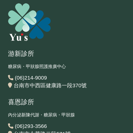
游新診所
糖尿病・甲狀腺照護推廣中心
(06)214-9009
台南市中西區健康路一段370號
喜恩診所
內分泌新陳代謝・糖尿病・甲狀腺
(06)293-3566