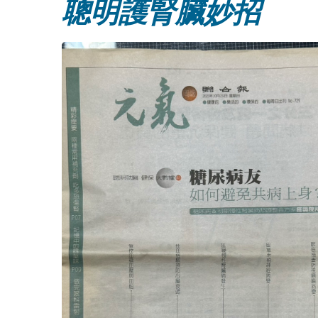
聰明護腎臟妙招