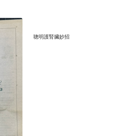
聰明護腎臟妙招