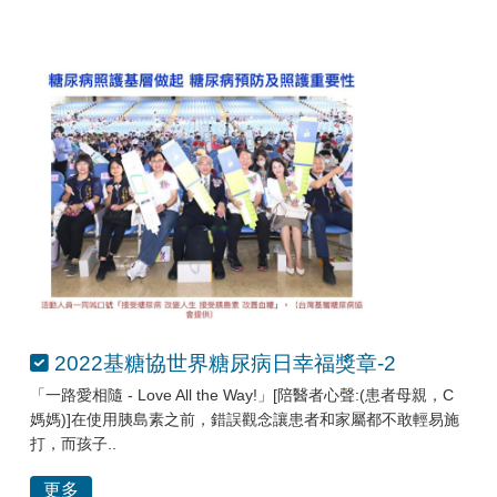
2022基糖協世界糖尿病日幸福獎章-2
「一路愛相隨 - Love All the Way!」[陪醫者心聲:(患者母親，C
媽媽)]在使用胰島素之前，錯誤觀念讓患者和家屬都不敢輕易施
打，而孩子..
更多