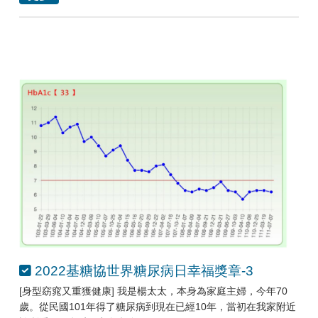
2022基糖協世界糖尿病日幸福獎章-3
[身型窈窕又重獲健康] 我是楊太太，本身為家庭主婦，今年70
歲。從民國101年得了糖尿病到現在已經10年，當初在我家附近