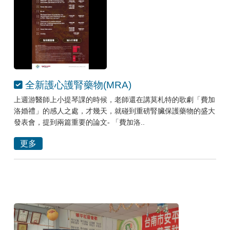
全新護心護腎藥物(MRA)
上週游醫師上小提琴課的時候，老師還在講莫札特的歌劇「費加
洛婚禮」的感人之處，才幾天，就碰到重磅腎臟保護藥物的盛大
發表會，提到兩篇重要的論文- 「費加洛..
更多