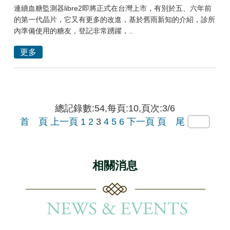
連續血糖監測器libre2即將正式在台灣上市，有別於五、六年前
的第一代晶片，它又有更多的改進，基於舊雨新知的介紹，診所
內準備使用的糖友，登記非常踴躍，..
更多
總記錄數:54,每頁:10,頁次:3/6
首 頁
上一頁
1
2
3
4
5
6
下一頁
頁 尾
相關消息