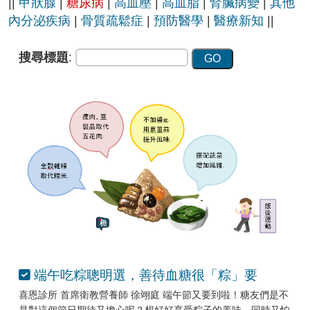
||
甲狀腺
|
糖尿病
|
高血壓
|
高血脂
|
腎臟病變
|
其他
內分泌疾病
|
骨質疏鬆症
|
預防醫學
|
醫療新知
||
搜尋標題
:
端午吃粽聰明選，善待血糖很「粽」要
喜恩診所 首席衛教營養師 徐翊庭 端午節又要到啦！糖友們是不