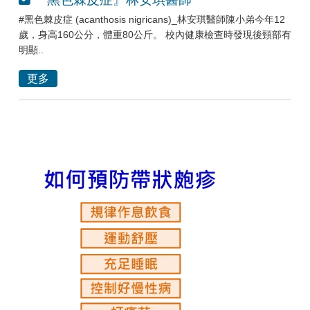
#黑色棘皮症 (acanthosis nigricans)_林安琪醫師陳小弟今年12
歲，身高160公分，體重80公斤。 校內健康檢查時發現後頸部有
明顯..
更多