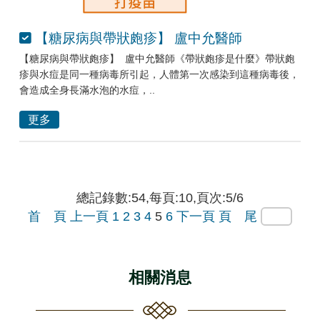
【糖尿病與帶狀皰疹】 盧中允醫師
【糖尿病與帶狀皰疹】 盧中允醫師《帶狀皰疹是什麼》帶狀皰
疹與水痘是同一種病毒所引起，人體第一次感染到這種病毒後，
會造成全身長滿水泡的水痘，..
更多
總記錄數:54,每頁:10,頁次:5/6
首 頁
上一頁
1
2
3
4
5
6
下一頁
頁 尾
相關消息