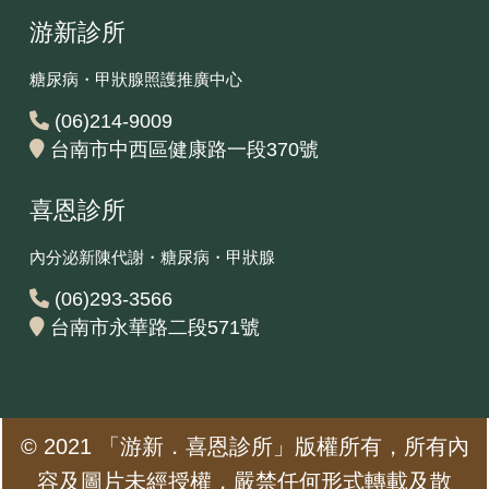
游新診所
糖尿病・甲狀腺照護推廣中心
(06)214-9009
台南市中西區健康路一段370號
喜恩診所
內分泌新陳代謝・糖尿病・甲狀腺
(06)293-3566
台南市永華路二段571號‎
© 2021 「游新．喜恩診所」版權所有，所有內
容及圖片未經授權，嚴禁任何形式轉載及散