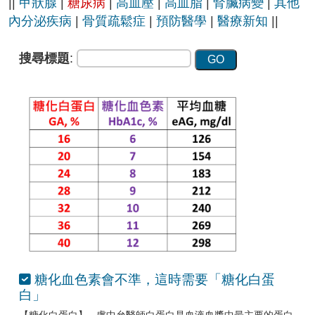
||
甲狀腺
|
糖尿病
|
高血壓
|
高血脂
|
腎臟病變
|
其他
內分泌疾病
|
骨質疏鬆症
|
預防醫學
|
醫療新知
||
搜尋標題
:
糖化血色素會不準，這時需要「糖化白蛋
白」