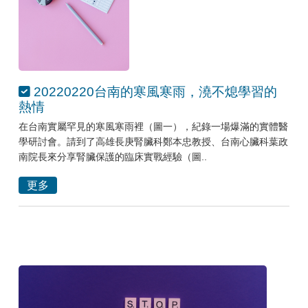
20220220台南的寒風寒雨，澆不熄學習的
熱情
在台南實屬罕見的寒風寒雨裡（圖一），紀錄一場爆滿的實體醫
學研討會。請到了高雄長庚腎臟科鄭本忠教授、台南心臟科葉政
南院長來分享腎臟保護的臨床實戰經驗（圖..
更多