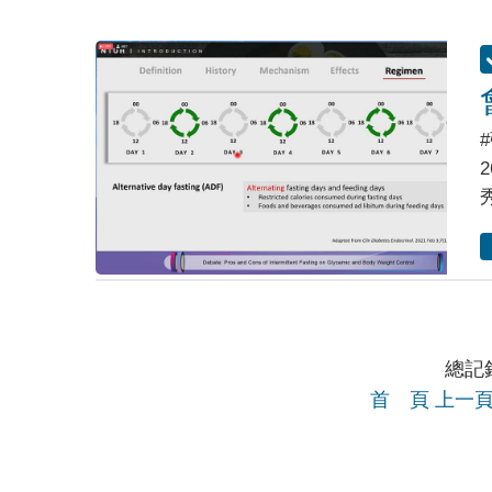
總記錄
首 頁
上一