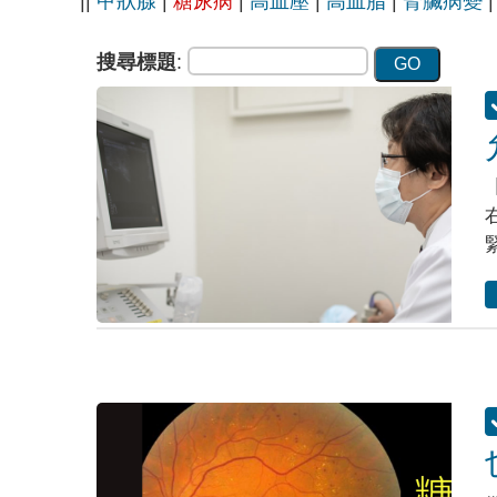
||
甲狀腺
|
糖尿病
|
高血壓
|
高血脂
|
腎臟病變
搜尋標題
: