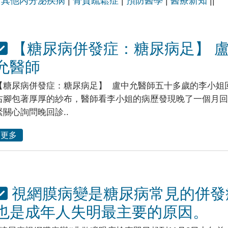
|
其他內分泌疾病
|
骨質疏鬆症
|
預防醫學
|
醫療新知
||
【糖尿病併發症：糖尿病足】 
允醫師
【糖尿病併發症：糖尿病足】 盧中允醫師五十多歲的李小姐
右腳包著厚厚的紗布，醫師看李小姐的病歷發現晚了一個月回
緊關心詢問晚回診..
更多
視網膜病變是糖尿病常見的併發
也是成年人失明最主要的原因。