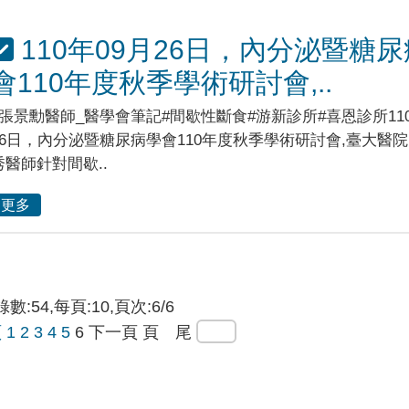
110年09月26日，內分泌暨糖
會110年度秋季學術研討會,..
#張景勳醫師_醫學會筆記#間歇性斷食#游新診所#喜恩診所110
26日，內分泌暨糖尿病學會110年度秋季學術研討會,臺大醫
秀醫師針對間歇..
更多
數:54,每頁:10,頁次:6/6
頁
1
2
3
4
5
6
下一頁
頁 尾